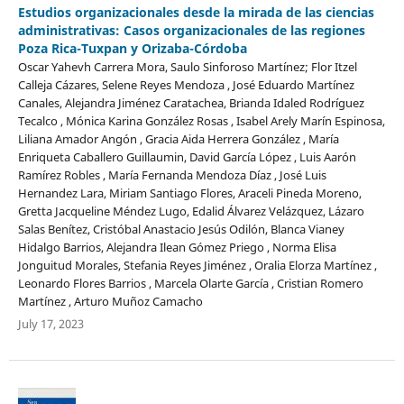
Estudios organizacionales desde la mirada de las ciencias
administrativas: Casos organizacionales de las regiones
Poza Rica-Tuxpan y Orizaba-Córdoba
Oscar Yahevh Carrera Mora, Saulo Sinforoso Martínez; Flor Itzel
Calleja Cázares, Selene Reyes Mendoza , José Eduardo Martínez
Canales, Alejandra Jiménez Caratachea, Brianda Idaled Rodríguez
Tecalco , Mónica Karina González Rosas , Isabel Arely Marín Espinosa,
Liliana Amador Angón , Gracia Aida Herrera González , María
Enriqueta Caballero Guillaumin, David García López , Luis Aarón
Ramírez Robles , María Fernanda Mendoza Díaz , José Luis
Hernandez Lara, Miriam Santiago Flores, Araceli Pineda Moreno,
Gretta Jacqueline Méndez Lugo, Edalid Álvarez Velázquez, Lázaro
Salas Benítez, Cristóbal Anastacio Jesús Odilón, Blanca Vianey
Hidalgo Barrios, Alejandra Ilean Gómez Priego , Norma Elisa
Jonguitud Morales, Stefania Reyes Jiménez , Oralia Elorza Martínez ,
Leonardo Flores Barrios , Marcela Olarte García , Cristian Romero
Martínez , Arturo Muñoz Camacho
July 17, 2023