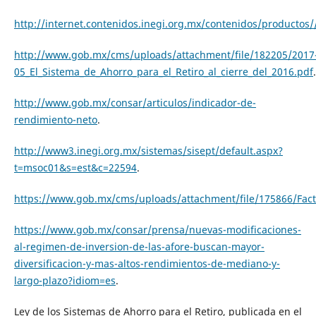
http://internet.contenidos.inegi.org.mx/contenidos/product
http://www.gob.mx/cms/uploads/attachment/file/182205/2017
05_El_Sistema_de_Ahorro_para_el_Retiro_al_cierre_del_2016.pdf
.
http://www.gob.mx/consar/articulos/indicador-de-
rendimiento-neto
.
http://www3.inegi.org.mx/sistemas/sisept/default.aspx?
t=msoc01&s=est&c=22594
.
https://www.gob.mx/cms/uploads/attachment/file/175866/Fac
https://www.gob.mx/consar/prensa/nuevas-modificaciones-
al-regimen-de-inversion-de-las-afore-buscan-mayor-
diversificacion-y-mas-altos-rendimientos-de-mediano-y-
largo-plazo?idiom=es
.
Ley de los Sistemas de Ahorro para el Retiro, publicada en el